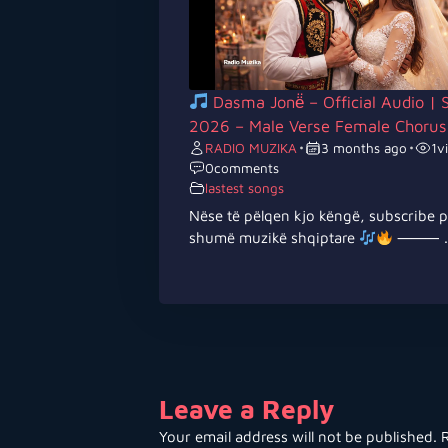
Dasma Jonë̈ – Official Audio | 
2026 – Male Verse Female Chorus
RADIO MUZIKA
•
3 months ago
•
1
v
0
comments
lastest songs
Nëse të pëlqen kjo këngë, subscribe 
shumë muzikë shqiptare
⸻ ..
Leave a Reply
Your email address will not be published.