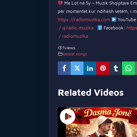
Me Lot në Sy – Muzik Shqiptare Em
për momentet kur ndihesh vetëm, i 
https://radiomuzika.com
YouTube 
/ @radio.muzika
Facebook:
http
/ radiomuzika
1
views
lastest songs
Related Videos