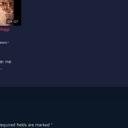
04:07
Shqip
iews
•
për më
.
Required fields are marked
*