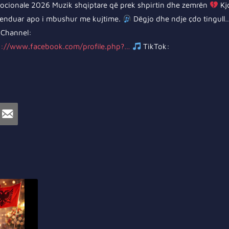
ocionale 2026 Muzik shqiptare që prek shpirtin dhe zemrën
Kjo
menduar apo i mbushur me kujtime.
Dëgjo dhe ndje çdo tin
Channel:
s://www.facebook.com/profile.php?…
TikTok: