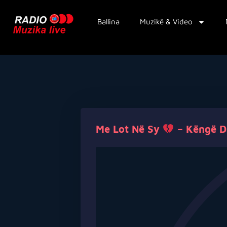
Ballina
Muzikë & Video
Me Lot Në Sy
– Këngë D