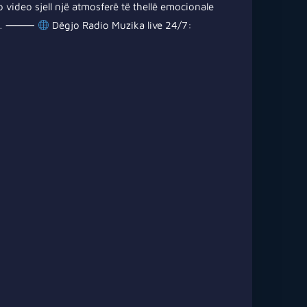
 video sjell një atmosferë të thellë emocionale
gull… ⸻
Dëgjo Radio Muzika live 24/7: