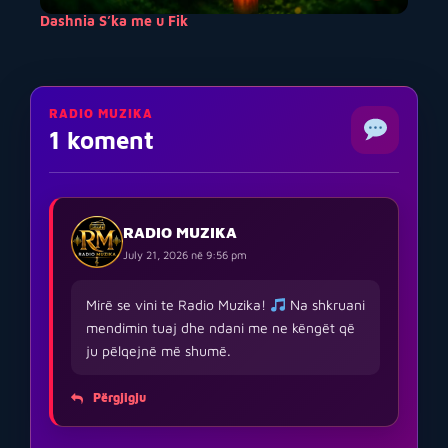
Dashnia S’ka me u Fik
RADIO MUZIKA
1 koment
RADIO MUZIKA
July 21, 2026 në 9:56 pm
Mirë se vini te Radio Muzika!
Na shkruani
mendimin tuaj dhe ndani me ne këngët që
ju pëlqejnë më shumë.
Përgjigju