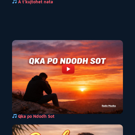
A t’kujtohet nata
Qka po Ndodh Sot