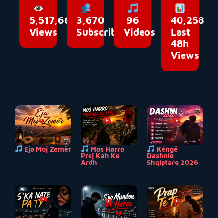
5,517,662
3,670
96
40,258
Views
Subscribers
Videos
Last
48h
Views
Eja Moj Zemër
Mos Harro
Këngë
Prej Kah Ke
Dashnie
Ardh
Shqiptare 2026