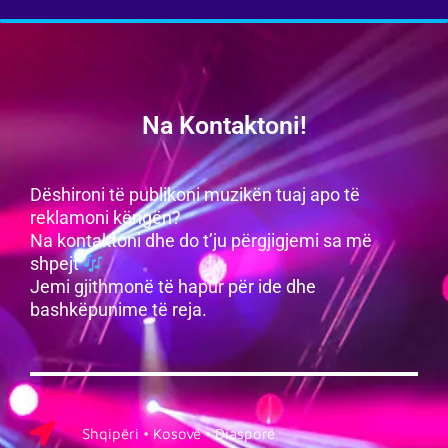
Na Kontaktoni!
Dëshironi të publikoni muzikën tuaj apo të
reklamoni këngën?
Na kontaktoni dhe do t’ju përgjigjemi sa më
shpejt
Jemi gjithmonë të hapur për ide dhe
bashkëpunime të reja.
Shqipëri • Kosovë • Diasporë