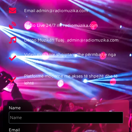
Email admin@radiomuzika.com
Radio Live 24/7 në radiomuzika.com
Dërgo Muzikën Tuaj: admin@radiomuzika.com
Video muzikore shqiptare dhe përmbajtje nga
YouTube
Platformë moderne me akses të shpejtë dhe të
lehtë
Name
Email