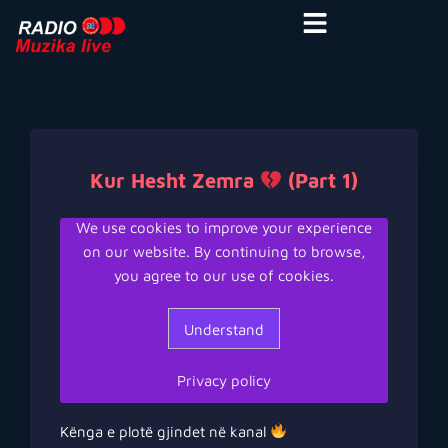
Kur Hesht Zemra
(Part 1)
Kënga e plotë gjindet në kanal