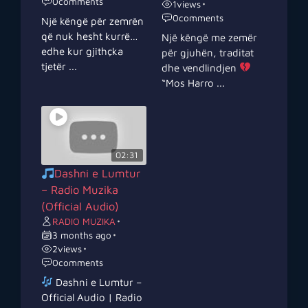
0
comments
1
views
•
0
comments
Një këngë për zemrën
që nuk hesht kurrë…
Një këngë me zemër
edhe kur gjithçka
për gjuhën, traditat
tjetër ...
dhe vendlindjen
“Mos Harro ...
02:31
Dashni e Lumtur
– Radio Muzika
(Official Audio)
RADIO MUZIKA
•
3 months ago
•
2
views
•
0
comments
Dashni e Lumtur –
Official Audio | Radio