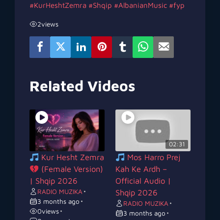
#KurHeshtZemra
#Shqip
#AlbanianMusic
#fyp
2
views
Related Videos
02:31
Kur Hesht Zemra
Mos Harro Prej
(Female Version)
Kah Ke Ardh –
| Shqip 2026
Official Audio |
RADIO MUZIKA
•
Shqip 2026
3 months ago
•
RADIO MUZIKA
•
0
views
•
3 months ago
•